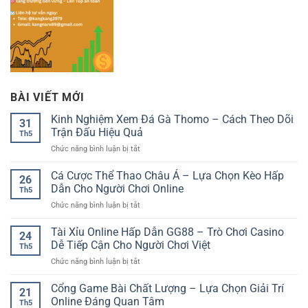
BÀI VIẾT MỚI
Kinh Nghiệm Xem Đá Gà Thomo – Cách Theo Dõi
31
Trận Đấu Hiệu Quả
Th5
ở
Chức năng bình luận bị tắt
Kinh
Nghiệm
Cá Cược Thể Thao Châu Á – Lựa Chọn Kèo Hấp
26
Xem
Dẫn Cho Người Chơi Online
Th5
Đá
ở
Chức năng bình luận bị tắt
Gà
Cá
Thomo
Cược
Tài Xỉu Online Hấp Dẫn GG88 – Trò Chơi Casino
–
24
Thể
Cách
Dễ Tiếp Cận Cho Người Chơi Việt
Th5
Thao
Theo
ở
Chức năng bình luận bị tắt
Châu
Dõi
Tài
Á
Trận
Xỉu
Cổng Game Bài Chất Lượng – Lựa Chọn Giải Trí
–
Đấu
21
Online
Lựa
Online Đáng Quan Tâm
Hiệu
Th5
Hấp