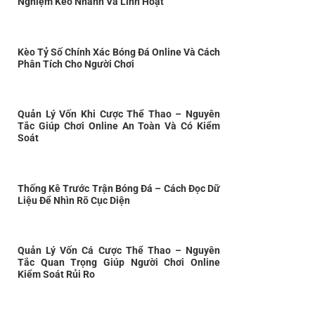
Nghiệm Kèo Nhanh Và Linh Hoạt
Kèo Tỷ Số Chính Xác Bóng Đá Online Và Cách
Phân Tích Cho Người Chơi
Quản Lý Vốn Khi Cược Thể Thao – Nguyên
Tắc Giúp Chơi Online An Toàn Và Có Kiểm
Soát
Thống Kê Trước Trận Bóng Đá – Cách Đọc Dữ
Liệu Để Nhìn Rõ Cục Diện
Quản Lý Vốn Cá Cược Thể Thao – Nguyên
Tắc Quan Trọng Giúp Người Chơi Online
Kiểm Soát Rủi Ro