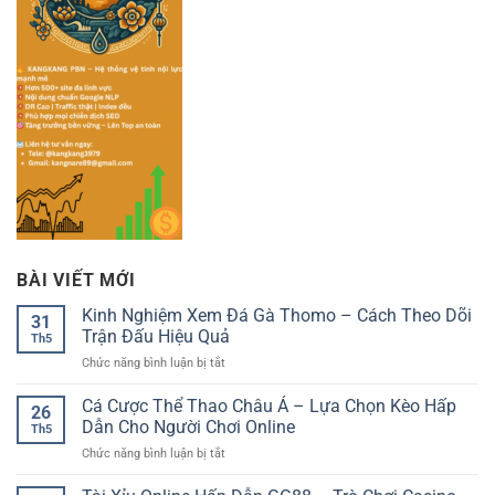
BÀI VIẾT MỚI
Kinh Nghiệm Xem Đá Gà Thomo – Cách Theo Dõi
31
Trận Đấu Hiệu Quả
Th5
ở
Chức năng bình luận bị tắt
Kinh
Nghiệm
Cá Cược Thể Thao Châu Á – Lựa Chọn Kèo Hấp
26
Xem
Dẫn Cho Người Chơi Online
Th5
Đá
ở
Chức năng bình luận bị tắt
Gà
Cá
Thomo
Cược
–