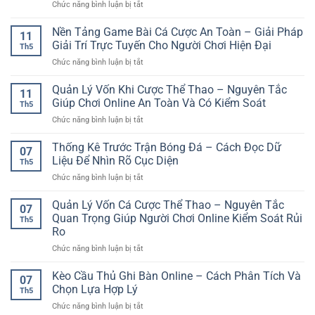
ở
Chức năng bình luận bị tắt
cược
Nghiệm
cho
Kèo
đa
Kèo
người
Tỷ
Nền Tảng Game Bài Cá Cược An Toàn – Giải Pháp
thiết
Nhanh
11
chơi
Số
bị
Giải Trí Trực Tuyến Cho Người Chơi Hiện Đại
Và
Việt
Th5
Chính
–
Linh
ở
Chức năng bình luận bị tắt
Xác
Trải
Hoạt
Nền
Bóng
nghiệm
Tảng
Quản Lý Vốn Khi Cược Thể Thao – Nguyên Tắc
Đá
linh
11
Game
Online
Giúp Chơi Online An Toàn Và Có Kiểm Soát
hoạt
Th5
Bài
Và
cho
ở
Chức năng bình luận bị tắt
Cá
Cách
người
Quản
Cược
Phân
chơi
Lý
Thống Kê Trước Trận Bóng Đá – Cách Đọc Dữ
An
Tích
07
hiện
Vốn
Toàn
Liệu Để Nhìn Rõ Cục Diện
Cho
đại
Th5
Khi
–
Người
ở
Chức năng bình luận bị tắt
Cược
Giải
Chơi
Thống
Thể
Pháp
Kê
Quản Lý Vốn Cá Cược Thể Thao – Nguyên Tắc
Thao
Giải
07
Trước
–
Quan Trọng Giúp Người Chơi Online Kiểm Soát Rủi
Trí
Th5
Trận
Nguyên
Trực
Ro
Bóng
Tắc
Tuyến
ở
Chức năng bình luận bị tắt
Đá
Giúp
Cho
Quản
–
Chơi
Người
Lý
Cách
Kèo Cầu Thủ Ghi Bàn Online – Cách Phân Tích Và
Online
Chơi
07
Vốn
Đọc
An
Chọn Lựa Hợp Lý
Hiện
Th5
Cá
Dữ
Toàn
Đại
ở
Chức năng bình luận bị tắt
Cược
Liệu
Và