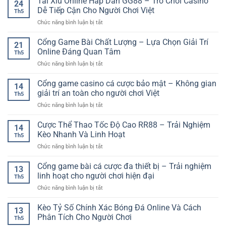
Tài Xỉu Online Hấp Dẫn GG88 – Trò Chơi Casino
24
Thể
Cách
Dễ Tiếp Cận Cho Người Chơi Việt
Th5
Thao
Theo
ở
Chức năng bình luận bị tắt
Châu
Dõi
Tài
Á
Trận
Xỉu
Cổng Game Bài Chất Lượng – Lựa Chọn Giải Trí
–
Đấu
21
Online
Lựa
Online Đáng Quan Tâm
Hiệu
Th5
Hấp
Chọn
Quả
ở
Chức năng bình luận bị tắt
Dẫn
Kèo
Cổng
GG88
Hấp
Game
Cổng game casino cá cược bảo mật – Không gian
–
Dẫn
14
Bài
Trò
giải trí an toàn cho người chơi Việt
Cho
Th5
Chất
Chơi
Người
ở
Chức năng bình luận bị tắt
Lượng
Casino
Chơi
Cổng
–
Dễ
Online
game
Cược Thể Thao Tốc Độ Cao RR88 – Trải Nghiệm
Lựa
Tiếp
14
casino
Chọn
Kèo Nhanh Và Linh Hoạt
Cận
Th5
cá
Giải
Cho
ở
Chức năng bình luận bị tắt
cược
Trí
Người
Cược
bảo
Online
Chơi
Thể
Cổng game bài cá cược đa thiết bị – Trải nghiệm
mật
Đáng
13
Việt
Thao
–
linh hoạt cho người chơi hiện đại
Quan
Th5
Tốc
Không
Tâm
ở
Chức năng bình luận bị tắt
Độ
gian
Cổng
Cao
giải
game
Kèo Tỷ Số Chính Xác Bóng Đá Online Và Cách
RR88
trí
13
bài
–
Phân Tích Cho Người Chơi
an
Th5
cá
Trải
toàn