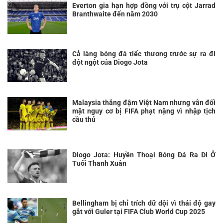
Everton gia hạn hợp đồng với trụ cột Jarrad
Branthwaite đến năm 2030
Cả làng bóng đá tiếc thương trước sự ra đi
đột ngột của Diogo Jota
Malaysia thắng đậm Việt Nam nhưng vẫn đối
mặt nguy cơ bị FIFA phạt nặng vì nhập tịch
cầu thủ
Diogo Jota: Huyền Thoại Bóng Đá Ra Đi Ở
Tuổi Thanh Xuân
Bellingham bị chỉ trích dữ dội vì thái độ gay
gắt với Guler tại FIFA Club World Cup 2025