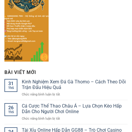
BÀI VIẾT MỚI
Kinh Nghiệm Xem Đá Gà Thomo – Cách Theo Dõi
31
Trận Đấu Hiệu Quả
Th5
ở
Chức năng bình luận bị tắt
Kinh
Nghiệm
Cá Cược Thể Thao Châu Á – Lựa Chọn Kèo Hấp
26
Xem
Dẫn Cho Người Chơi Online
Th5
Đá
ở
Chức năng bình luận bị tắt
Gà
Cá
Thomo
Cược
Tài Xỉu Online Hấp Dẫn GG88 – Trò Chơi Casino
–
24