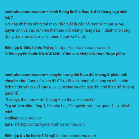
centralmassmma.com – kênh thông tin thể thao & đối kháng cập nhật
24/7
Nơi cập nhật tin nóng thể thao, đặc biệt là các bộ môn võ thuật, MMA,
quyền anh và các sự kiện thể thao đối kháng hàng đầu – dành cho cộng
đồng đam mê sức mạnh, chiến thuật và tốc độ.
Biên tập & điều hành:
Đội ngũ
https://centralmassmma.com
© Bản quyền thuộc KANGKANG. Cấm sao chép khi chưa được phép.
centralmassmma.com – chuyên trang thể thao đối kháng & phân tích
chuyên sâu.
Cung cấp lịch thi đấu, kết quả, bảng xếp hạng và các phân
tích từ chuyên gia về MMA, UFC, boxing và các giải đấu thể thao đối kháng
quốc tế.
Thể loại:
thể thao – đối kháng – võ thuật – phân tích
Trụ sở làm việc:
tầng 4, tòa nhà hpl, 60 nguyễn văn thủ, quận 1, tp. hồ chí
minh
Hotline:
0937.456.901
Email hỗ trợ:
contact@centralmassmma.com
Biên tập & vận hành:
Đội ngũ centralmassmma.com