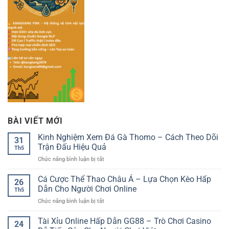
BÀI VIẾT MỚI
Kinh Nghiệm Xem Đá Gà Thomo – Cách Theo Dõi
31
Trận Đấu Hiệu Quả
Th5
ở
Chức năng bình luận bị tắt
Kinh
Nghiệm
Cá Cược Thể Thao Châu Á – Lựa Chọn Kèo Hấp
26
Xem
Dẫn Cho Người Chơi Online
Th5
Đá
ở
Chức năng bình luận bị tắt
Gà
Cá
Thomo
Cược
Tài Xỉu Online Hấp Dẫn GG88 – Trò Chơi Casino
–
24
Thể
Cách