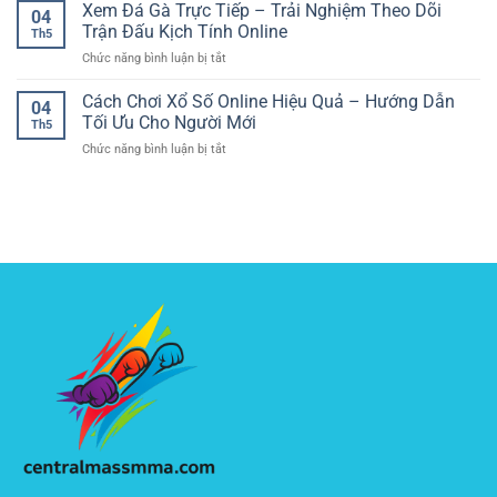
Cầu
Xem Đá Gà Trực Tiếp – Trải Nghiệm Theo Dõi
Thao
Nhìn
Kiểm
04
Thủ
–
Rõ
Trận Đấu Kịch Tính Online
Soát
Th5
Ghi
Nguyên
Cục
ở
Chức năng bình luận bị tắt
Bàn
Tắc
Diện
Xem
Online
Quan
Đá
Cách Chơi Xổ Số Online Hiệu Quả – Hướng Dẫn
–
Trọng
04
Gà
Cách
Tối Ưu Cho Người Mới
Giúp
Th5
Trực
Phân
Người
ở
Chức năng bình luận bị tắt
Tiếp
Tích
Chơi
Cách
–
Và
Online
Chơi
Trải
Chọn
Kiểm
Xổ
Nghiệm
Lựa
Soát
Số
Theo
Hợp
Rủi
Online
Dõi
Lý
Ro
Hiệu
Trận
Quả
Đấu
–
Kịch
Hướng
Tính
Dẫn
Online
Tối
Ưu
Cho
Người
Mới