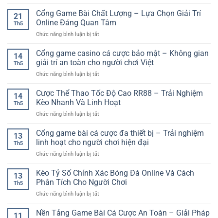
Tài
Á
Trận
Xỉu
Cổng Game Bài Chất Lượng – Lựa Chọn Giải Trí
–
Đấu
21
Online
Lựa
Online Đáng Quan Tâm
Hiệu
Th5
Hấp
Chọn
Quả
ở
Chức năng bình luận bị tắt
Dẫn
Kèo
Cổng
GG88
Hấp
Game
Cổng game casino cá cược bảo mật – Không gian
–
Dẫn
14
Bài
Trò
giải trí an toàn cho người chơi Việt
Cho
Th5
Chất
Chơi
Người
ở
Chức năng bình luận bị tắt
Lượng
Casino
Chơi
Cổng
–
Dễ
Online
game
Cược Thể Thao Tốc Độ Cao RR88 – Trải Nghiệm
Lựa
Tiếp
14
casino
Chọn
Kèo Nhanh Và Linh Hoạt
Cận
Th5
cá
Giải
Cho
ở
Chức năng bình luận bị tắt
cược
Trí
Người
Cược
bảo
Online
Chơi
Thể
Cổng game bài cá cược đa thiết bị – Trải nghiệm
mật
Đáng
13
Việt
Thao
–
linh hoạt cho người chơi hiện đại
Quan
Th5
Tốc
Không
Tâm
ở
Chức năng bình luận bị tắt
Độ
gian
Cổng
Cao
giải
game
Kèo Tỷ Số Chính Xác Bóng Đá Online Và Cách
RR88
trí
13
bài
–
Phân Tích Cho Người Chơi
an
Th5
cá
Trải
toàn
ở
Chức năng bình luận bị tắt
cược
Nghiệm
cho
Kèo
đa
Kèo
người
Tỷ
Nền Tảng Game Bài Cá Cược An Toàn – Giải Pháp
thiết
Nhanh
11
chơi