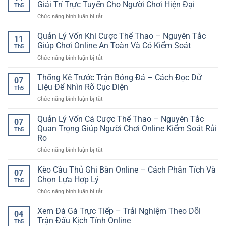
Số
bị
Giải Trí Trực Tuyến Cho Người Chơi Hiện Đại
Và
Việt
Th5
Chính
–
Linh
ở
Chức năng bình luận bị tắt
Xác
Trải
Hoạt
Nền
Bóng
nghiệm
Tảng
Quản Lý Vốn Khi Cược Thể Thao – Nguyên Tắc
Đá
linh
11
Game
Online
Giúp Chơi Online An Toàn Và Có Kiểm Soát
hoạt
Th5
Bài
Và
cho
ở
Chức năng bình luận bị tắt
Cá
Cách
người
Quản
Cược
Phân
chơi
Lý
Thống Kê Trước Trận Bóng Đá – Cách Đọc Dữ
An
Tích
07
hiện
Vốn
Toàn
Liệu Để Nhìn Rõ Cục Diện
Cho
đại
Th5
Khi
–
Người
ở
Chức năng bình luận bị tắt
Cược
Giải
Chơi
Thống
Thể
Pháp
Kê
Quản Lý Vốn Cá Cược Thể Thao – Nguyên Tắc
Thao
Giải
07
Trước
–
Quan Trọng Giúp Người Chơi Online Kiểm Soát Rủi
Trí
Th5
Trận
Nguyên
Trực
Ro
Bóng
Tắc
Tuyến
ở
Chức năng bình luận bị tắt
Đá
Giúp
Cho
Quản
–
Chơi
Người
Lý
Cách
Kèo Cầu Thủ Ghi Bàn Online – Cách Phân Tích Và
Online
Chơi
07
Vốn
Đọc
An
Chọn Lựa Hợp Lý
Hiện
Th5
Cá
Dữ
Toàn
Đại
ở
Chức năng bình luận bị tắt
Cược
Liệu
Và
Kèo
Thể
Để
Có
Cầu
Xem Đá Gà Trực Tiếp – Trải Nghiệm Theo Dõi
Thao
Nhìn
Kiểm
04
Thủ
–
Rõ
Trận Đấu Kịch Tính Online
Soát
Th5
Ghi