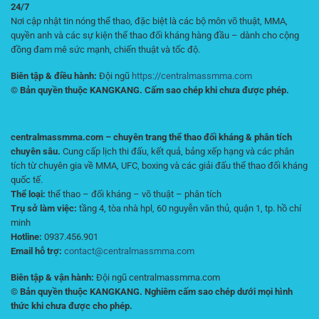
24/7
Nơi cập nhật tin nóng thể thao, đặc biệt là các bộ môn võ thuật, MMA,
quyền anh và các sự kiện thể thao đối kháng hàng đầu – dành cho cộng
đồng đam mê sức mạnh, chiến thuật và tốc độ.
Biên tập & điều hành:
Đội ngũ
https://centralmassmma.com
© Bản quyền thuộc KANGKANG. Cấm sao chép khi chưa được phép.
centralmassmma.com – chuyên trang thể thao đối kháng & phân tích
chuyên sâu.
Cung cấp lịch thi đấu, kết quả, bảng xếp hạng và các phân
tích từ chuyên gia về MMA, UFC, boxing và các giải đấu thể thao đối kháng
quốc tế.
Thể loại:
thể thao – đối kháng – võ thuật – phân tích
Trụ sở làm việc:
tầng 4, tòa nhà hpl, 60 nguyễn văn thủ, quận 1, tp. hồ chí
minh
Hotline:
0937.456.901
Email hỗ trợ:
contact@centralmassmma.com
Biên tập & vận hành:
Đội ngũ centralmassmma.com
© Bản quyền thuộc KANGKANG. Nghiêm cấm sao chép dưới mọi hình
thức khi chưa được cho phép.