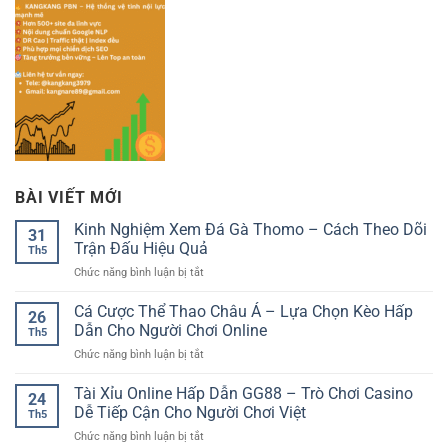
BÀI VIẾT MỚI
Kinh Nghiệm Xem Đá Gà Thomo – Cách Theo Dõi
31
Trận Đấu Hiệu Quả
Th5
ở
Chức năng bình luận bị tắt
Kinh
Nghiệm
Cá Cược Thể Thao Châu Á – Lựa Chọn Kèo Hấp
26
Xem
Dẫn Cho Người Chơi Online
Th5
Đá
ở
Chức năng bình luận bị tắt
Gà
Cá
Thomo
Cược
Tài Xỉu Online Hấp Dẫn GG88 – Trò Chơi Casino
–
24
Thể
Cách
Dễ Tiếp Cận Cho Người Chơi Việt
Th5
Thao
Theo
ở
Chức năng bình luận bị tắt
Châu
Dõi