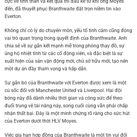
cực về tinh thần và kết quả thi đấu kể từ khi ông Moyes
đến, đã thuyết phục Branthwaite đặt trọn niềm tin vào
Everton.
Không chỉ có lý do chuyên môn, yếu tố tình cảm cũng đóng
vai trò quan trọng trong quyết định của Branthwaite. Anh
chia sẻ về sự gắn kết mạnh mẽ trong phòng thay đồ, sự
ủng hộ nhiệt tình từ các cổ động viên, và đặc biệt là sự
xuất hiện của sân vận động mới, chủ sở hữu mới, tạo nên
một dự án đầy tham vọng và hấp dẫn.
Sự gắn bó của Branthwaite với Everton được xem là một
cú sốc đối với Manchester United và Liverpool. Hai đội
bóng này đã dành nhiều thời gian và công sức để theo
đuổi trung vệ tài năng này, song cuối cùng vẫn phải chấp
nhận thất bại. Đây là một minh chứng rõ ràng cho sức hút
của Everton dưới thời HLV Moyes.
Việc gia hạn hợp đồng của Branthwaite là một tin vui đối