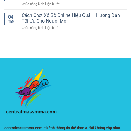
Nguyên
Cục
ở
Chức năng bình luận bị tắt
Bàn
Tắc
Diện
Xem
Online
Quan
Đá
Cách Chơi Xổ Số Online Hiệu Quả – Hướng Dẫn
–
Trọng
04
Gà
Cách
Tối Ưu Cho Người Mới
Giúp
Th5
Trực
Phân
Người
ở
Chức năng bình luận bị tắt
Tiếp
Tích
Chơi
Cách
–
Và
Online
Chơi
Trải
Chọn
Kiểm
Xổ
Nghiệm
Lựa
Soát
Số
Theo
Hợp
Rủi
Online
Dõi
Lý
Ro
Hiệu
Trận
Quả
Đấu
–
Kịch
Hướng
Tính
Dẫn
Online
Tối
Ưu
Cho
Người
Mới
centralmassmma.com – kênh thông tin thể thao & đối kháng cập nhật