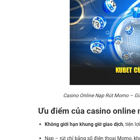
Casino Online Nạp Rút Momo – Gi
Ưu điểm của casino online 
Không giới hạn khung giờ giao dịch
, tiện 
Nạp – rút chỉ bằng số điện thoại Momo, kh