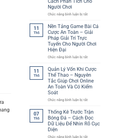
Cách Phân Tích Cho
Nhanh
cược
Người Chơi
Và
đa
Linh
thiết
ở
Chức năng bình luận bị tắt
Hoạt
bị
Kèo
–
Tỷ
Nền Tảng Game Bài Cá
11
Trải
Số
Cược An Toàn – Giải
Th5
nghiệm
Chính
Pháp Giải Trí Trực
linh
Xác
Tuyến Cho Người Chơi
hoạt
Bóng
Hiện Đại
cho
Đá
người
Online
ở
Chức năng bình luận bị tắt
chơi
Và
Nền
hiện
Cách
Tảng
Quản Lý Vốn Khi Cược
11
đại
Phân
Game
Thể Thao – Nguyên
Th5
Tích
Bài
Tắc Giúp Chơi Online
Cho
Cá
An Toàn Và Có Kiểm
Người
Cược
Soát
Chơi
An
Toàn
ở
Chức năng bình luận bị tắt
ựa
–
Quản
 mang
Giải
Lý
Thống Kê Trước Trận
07
Pháp
Vốn
Bóng Đá – Cách Đọc
Th5
Giải
Khi
Dữ Liệu Để Nhìn Rõ Cục
Trí
Cược
Diện
Trực
Thể
Tuyến
Thao
ở
Chức năng bình luận bị tắt