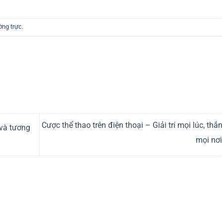
ờng trực
.
Cược thể thao trên điện thoại – Giải trí mọi lúc, thắ
 và tương
mọi nơ