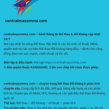
Ưu
Cho
Người
Mới
centralmassmma.com – kênh thông tin thể thao & đối kháng cập nhật
24/7
Nơi cập nhật tin nóng thể thao, đặc biệt là các bộ môn võ thuật, MMA,
quyền anh và các sự kiện thể thao đối kháng hàng đầu – dành cho cộng
đồng đam mê sức mạnh, chiến thuật và tốc độ.
Biên tập & điều hành:
Đội ngũ
https://centralmassmma.com
© Bản quyền thuộc KANGKANG. Cấm sao chép khi chưa được phép.
centralmassmma.com – chuyên trang thể thao đối kháng & phân tích
chuyên sâu.
Cung cấp lịch thi đấu, kết quả, bảng xếp hạng và các phân
tích từ chuyên gia về MMA, UFC, boxing và các giải đấu thể thao đối kháng
quốc tế.
Thể loại:
thể thao – đối kháng – võ thuật – phân tích
Trụ sở làm việc:
tầng 4, tòa nhà hpl, 60 nguyễn văn thủ, quận 1, tp. hồ chí