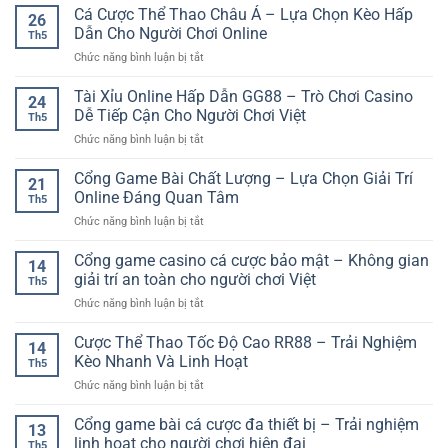
Nghiệm
Cá Cược Thể Thao Châu Á – Lựa Chọn Kèo Hấp
26
Xem
Dẫn Cho Người Chơi Online
Th5
Đá
ở
Chức năng bình luận bị tắt
Gà
Cá
Thomo
Cược
Tài Xỉu Online Hấp Dẫn GG88 – Trò Chơi Casino
–
24
Thể
Cách
Dễ Tiếp Cận Cho Người Chơi Việt
Th5
Thao
Theo
ở
Chức năng bình luận bị tắt
Châu
Dõi
Tài
Á
Trận
Xỉu
Cổng Game Bài Chất Lượng – Lựa Chọn Giải Trí
–
Đấu
21
Online
Lựa
Online Đáng Quan Tâm
Hiệu
Th5
Hấp
Chọn
Quả
ở
Chức năng bình luận bị tắt
Dẫn
Kèo
Cổng
GG88
Hấp
Game
Cổng game casino cá cược bảo mật – Không gian
–
Dẫn
14
Bài
Trò
giải trí an toàn cho người chơi Việt
Cho
Th5
Chất
Chơi
Người
ở
Chức năng bình luận bị tắt
Lượng
Casino
Chơi
Cổng
–
Dễ
Online
game
Cược Thể Thao Tốc Độ Cao RR88 – Trải Nghiệm
Lựa
Tiếp
14
casino
Chọn
Kèo Nhanh Và Linh Hoạt
Cận
Th5
cá
Giải
Cho
ở
Chức năng bình luận bị tắt
cược
Trí
Người
Cược
bảo
Online
Chơi
Thể
Cổng game bài cá cược đa thiết bị – Trải nghiệm
mật
Đáng
13
Việt
Thao
–
linh hoạt cho người chơi hiện đại
Quan
Th5