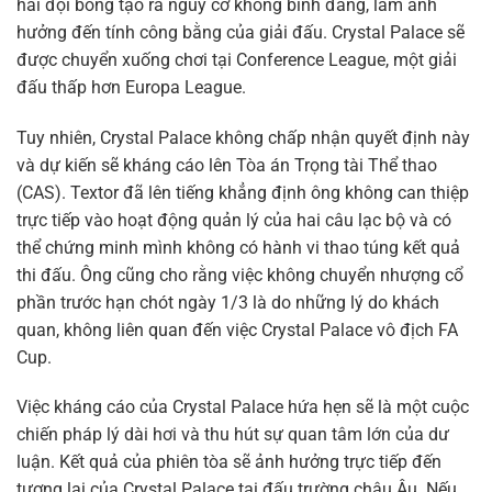
hai đội bóng tạo ra nguy cơ không bình đẳng, làm ảnh
hưởng đến tính công bằng của giải đấu. Crystal Palace sẽ
được chuyển xuống chơi tại Conference League, một giải
đấu thấp hơn Europa League.
Tuy nhiên, Crystal Palace không chấp nhận quyết định này
và dự kiến sẽ kháng cáo lên Tòa án Trọng tài Thể thao
(CAS). Textor đã lên tiếng khẳng định ông không can thiệp
trực tiếp vào hoạt động quản lý của hai câu lạc bộ và có
thể chứng minh mình không có hành vi thao túng kết quả
thi đấu. Ông cũng cho rằng việc không chuyển nhượng cổ
phần trước hạn chót ngày 1/3 là do những lý do khách
quan, không liên quan đến việc Crystal Palace vô địch FA
Cup.
Việc kháng cáo của Crystal Palace hứa hẹn sẽ là một cuộc
chiến pháp lý dài hơi và thu hút sự quan tâm lớn của dư
luận. Kết quả của phiên tòa sẽ ảnh hưởng trực tiếp đến
tương lai của Crystal Palace tại đấu trường châu Âu. Nếu