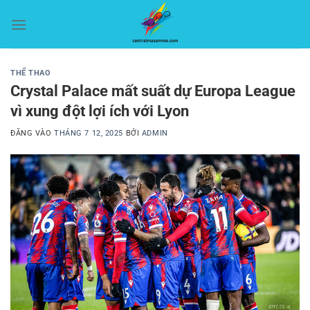
Bỏ
qua
nội
dung
THỂ THAO
Crystal Palace mất suất dự Europa League
vì xung đột lợi ích với Lyon
ĐĂNG VÀO
THÁNG 7 12, 2025
BỞI
ADMIN