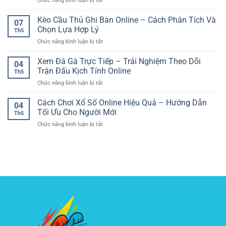
Chức năng bình luận bị tắt
Đá
Giúp
Cho
Quản
–
Chơi
Người
Lý
Cách
Kèo Cầu Thủ Ghi Bàn Online – Cách Phân Tích Và
Online
Chơi
07
Vốn
Đọc
An
Chọn Lựa Hợp Lý
Hiện
Th5
Cá
Dữ
Toàn
Đại
ở
Chức năng bình luận bị tắt
Cược
Liệu
Và
Kèo
Thể
Để
Có
Cầu
Xem Đá Gà Trực Tiếp – Trải Nghiệm Theo Dõi
Thao
Nhìn
Kiểm
04
Thủ
–
Rõ
Trận Đấu Kịch Tính Online
Soát
Th5
Ghi
Nguyên
Cục
ở
Chức năng bình luận bị tắt
Bàn
Tắc
Diện
Xem
Online
Quan
Đá
Cách Chơi Xổ Số Online Hiệu Quả – Hướng Dẫn
–
Trọng
04
Gà
Cách
Tối Ưu Cho Người Mới
Giúp
Th5
Trực
Phân
Người
ở
Chức năng bình luận bị tắt
Tiếp
Tích
Chơi
Cách
–
Và
Online
Chơi
Trải
Chọn
Kiểm
Xổ
Nghiệm
Lựa
Soát
Số
Theo
Hợp
Rủi
Online
Dõi
Lý
Ro
Hiệu
Trận
Quả
Đấu
–
Kịch
Hướng
Tính
Dẫn
Online
Tối