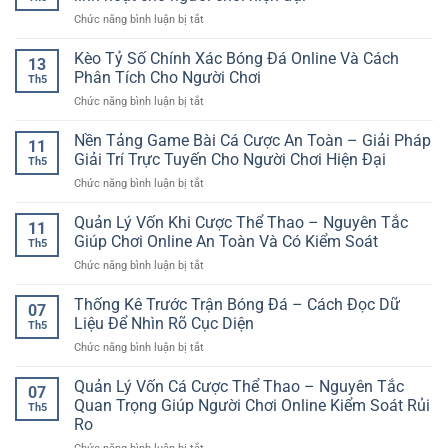
Tốc
Không
Tâm
ở
Chức năng bình luận bị tắt
Độ
gian
Cổng
Cao
giải
game
Kèo Tỷ Số Chính Xác Bóng Đá Online Và Cách
RR88
trí
13
bài
–
Phân Tích Cho Người Chơi
an
Th5
cá
Trải
toàn
ở
Chức năng bình luận bị tắt
cược
Nghiệm
cho
Kèo
đa
Kèo
người
Tỷ
Nền Tảng Game Bài Cá Cược An Toàn – Giải Pháp
thiết
Nhanh
11
chơi
Số
bị
Giải Trí Trực Tuyến Cho Người Chơi Hiện Đại
Và
Việt
Th5
Chính
–
Linh
ở
Chức năng bình luận bị tắt
Xác
Trải
Hoạt
Nền
Bóng
nghiệm
Tảng
Quản Lý Vốn Khi Cược Thể Thao – Nguyên Tắc
Đá
linh
11
Game
Online
Giúp Chơi Online An Toàn Và Có Kiểm Soát
hoạt
Th5
Bài
Và
cho
ở
Chức năng bình luận bị tắt
Cá
Cách
người
Quản
Cược
Phân
chơi
Lý
Thống Kê Trước Trận Bóng Đá – Cách Đọc Dữ
An
Tích
07
hiện
Vốn
Toàn
Liệu Để Nhìn Rõ Cục Diện
Cho
đại
Th5
Khi
–
Người
ở
Chức năng bình luận bị tắt
Cược
Giải
Chơi
Thống
Thể
Pháp
Kê
Quản Lý Vốn Cá Cược Thể Thao – Nguyên Tắc
Thao
Giải
07
Trước
–
Quan Trọng Giúp Người Chơi Online Kiểm Soát Rủi
Trí
Th5
Trận
Nguyên
Trực
Ro
Bóng
Tắc
Tuyến
ở