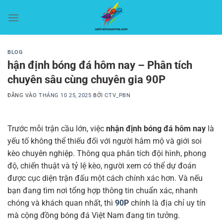
Bỏ
qua
nội
dung
BLOG
hận định bóng đá hôm nay – Phân tích
chuyên sâu cùng chuyên gia 90P
ĐĂNG VÀO
THÁNG 10 25, 2025
BỞI
CTV_PBN
Trước mỗi trận cầu lớn, việc
nhận định bóng đá hôm nay
là
yếu tố không thể thiếu đối với người hâm mộ và giới soi
kèo chuyên nghiệp. Thông qua phân tích đội hình, phong
độ, chiến thuật và tỷ lệ kèo, người xem có thể dự đoán
được cục diện trận đấu một cách chính xác hơn. Và nếu
bạn đang tìm nơi tổng hợp thông tin chuẩn xác, nhanh
chóng và khách quan nhất, thì
90P
chính là địa chỉ uy tín
mà cộng đồng bóng đá Việt Nam đang tin tưởng.