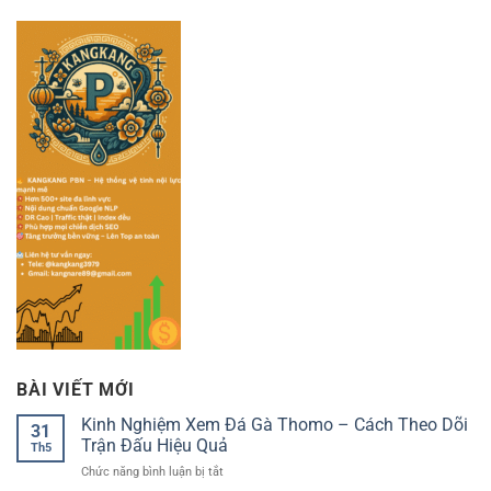
BÀI VIẾT MỚI
Kinh Nghiệm Xem Đá Gà Thomo – Cách Theo Dõi
31
Trận Đấu Hiệu Quả
Th5
ở
Chức năng bình luận bị tắt
Kinh