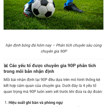
hận định bóng đá hôm nay – Phân tích chuyên sâu cùng
chuyên gia 90P
📊
Các yếu tố được chuyên gia 90P phân tích
trong mỗi bản nhận định
Mỗi bài nhận định tại 90P đều dựa trên mô hình thống kê
kết hợp cảm quan của chuyên gia. Dưới đây là 4 yếu tố
quan trọng mà 90P luôn xem xét trước khi đưa ra dự đoán:
Hiệu suất ghi bàn và phòng ngự