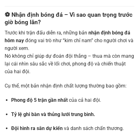
⚽
Nhận định bóng đá – Vì sao quan trọng trước
giờ bóng lăn?
Trước khi trận đấu diễn ra, những bản
nhận định bóng đá
hôm nay
đóng vai trò như “kim chỉ nam” cho người chơi và
người xem.
Nó không chỉ giúp dự đoán đội thắng – thua mà còn mang
lại cái nhìn sâu sắc về lối chơi, phong độ và chiến thuật
của hai đội.
Cụ thể, một bản nhận định chất lượng thường bao gồm:
Phong độ 5 trận gần nhất
của cả hai đội.
Tỷ lệ ghi bàn và thủng lưới trung bình.
Đội hình ra sân dự kiến
và danh sách chấn thương.