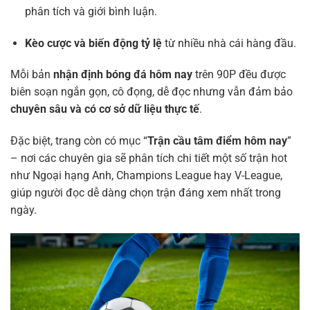
phân tích và giới bình luận.
Kèo cược và biến động tỷ lệ
từ nhiều nhà cái hàng đầu.
Mỗi bản
nhận định bóng đá hôm nay
trên 90P đều được
biên soạn ngắn gọn, cô đọng, dễ đọc nhưng vẫn đảm bảo
chuyên sâu và có cơ sở dữ liệu thực tế
.
Đặc biệt, trang còn có mục “
Trận cầu tâm điểm hôm nay
”
– nơi các chuyên gia sẽ phân tích chi tiết một số trận hot
như Ngoại hạng Anh, Champions League hay V-League,
giúp người đọc dễ dàng chọn trận đáng xem nhất trong
ngày.