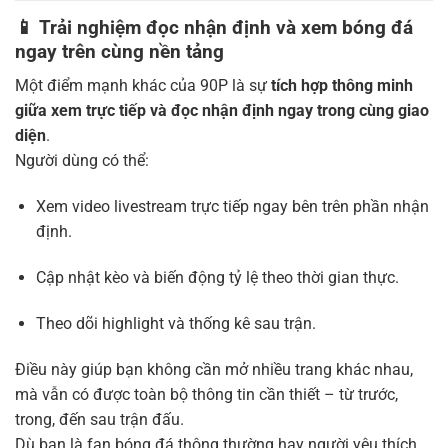
📱
Trải nghiệm đọc nhận định và xem bóng đá
ngay trên cùng nền tảng
Một điểm mạnh khác của 90P là sự
tích hợp thông minh
giữa xem trực tiếp và đọc nhận định ngay trong cùng giao
diện
.
Người dùng có thể:
Xem video livestream trực tiếp ngay bên trên phần nhận
định.
Cập nhật kèo và biến động tỷ lệ theo thời gian thực.
Theo dõi highlight và thống kê sau trận.
Điều này giúp bạn không cần mở nhiều trang khác nhau,
mà vẫn có được toàn bộ thông tin cần thiết – từ trước,
trong, đến sau trận đấu.
Dù bạn là fan bóng đá thông thường hay người yêu thích