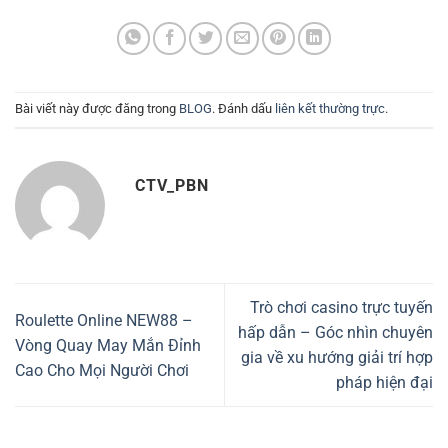
Bài viết này được đăng trong
BLOG
. Đánh dấu
liên kết thường trực
.
CTV_PBN
Trò chơi casino trực tuyến
Roulette Online NEW88 –
hấp dẫn – Góc nhìn chuyên
Vòng Quay May Mắn Đỉnh
gia về xu hướng giải trí hợp
Cao Cho Mọi Người Chơi
pháp hiện đại