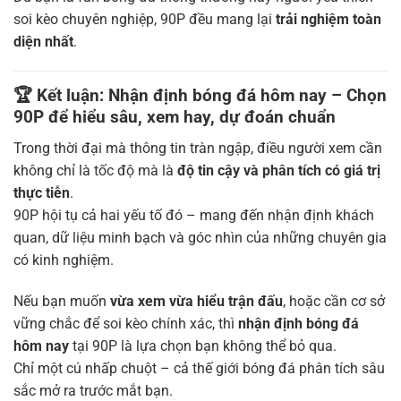
soi kèo chuyên nghiệp, 90P đều mang lại
trải nghiệm toàn
diện nhất
.
🏆
Kết luận: Nhận định bóng đá hôm nay – Chọn
90P để hiểu sâu, xem hay, dự đoán chuẩn
Trong thời đại mà thông tin tràn ngập, điều người xem cần
không chỉ là tốc độ mà là
độ tin cậy và phân tích có giá trị
thực tiễn
.
90P hội tụ cả hai yếu tố đó – mang đến nhận định khách
quan, dữ liệu minh bạch và góc nhìn của những chuyên gia
có kinh nghiệm.
Nếu bạn muốn
vừa xem vừa hiểu trận đấu
, hoặc cần cơ sở
vững chắc để soi kèo chính xác, thì
nhận định bóng đá
hôm nay
tại 90P là lựa chọn bạn không thể bỏ qua.
Chỉ một cú nhấp chuột – cả thế giới bóng đá phân tích sâu
sắc mở ra trước mắt bạn.