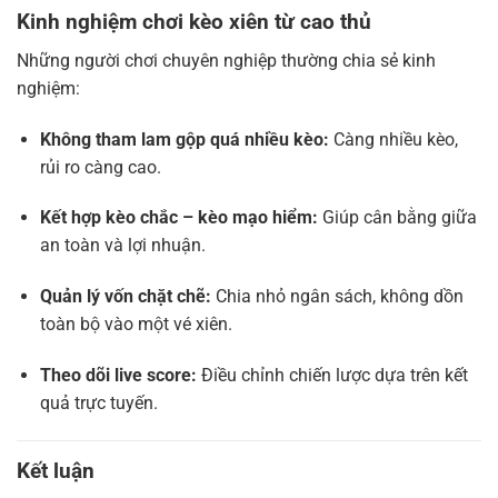
Kinh nghiệm chơi kèo xiên từ cao thủ
Những người chơi chuyên nghiệp thường chia sẻ kinh
nghiệm:
Không tham lam gộp quá nhiều kèo:
Càng nhiều kèo,
rủi ro càng cao.
Kết hợp kèo chắc – kèo mạo hiểm:
Giúp cân bằng giữa
an toàn và lợi nhuận.
Quản lý vốn chặt chẽ:
Chia nhỏ ngân sách, không dồn
toàn bộ vào một vé xiên.
Theo dõi live score:
Điều chỉnh chiến lược dựa trên kết
quả trực tuyến.
Kết luận