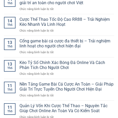
Bài
Trò
giải trí an toàn cho người chơi Việt
Cho
Th5
Chất
Chơi
Người
ở
Chức năng bình luận bị tắt
Lượng
Casino
Chơi
Cổng
–
Dễ
Online
game
Cược Thể Thao Tốc Độ Cao RR88 – Trải Nghiệm
Lựa
Tiếp
14
casino
Chọn
Kèo Nhanh Và Linh Hoạt
Cận
Th5
cá
Giải
Cho
ở
Chức năng bình luận bị tắt
cược
Trí
Người
Cược
bảo
Online
Chơi
Thể
Cổng game bài cá cược đa thiết bị – Trải nghiệm
mật
Đáng
13
Việt
Thao
–
linh hoạt cho người chơi hiện đại
Quan
Th5
Tốc
Không
Tâm
ở
Chức năng bình luận bị tắt
Độ
gian
Cổng
Cao
giải
game
Kèo Tỷ Số Chính Xác Bóng Đá Online Và Cách
RR88
trí
13
bài
–
Phân Tích Cho Người Chơi
an
Th5
cá
Trải
toàn
ở
Chức năng bình luận bị tắt
cược
Nghiệm
cho
Kèo
đa
Kèo
người
Tỷ
Nền Tảng Game Bài Cá Cược An Toàn – Giải Pháp
thiết
Nhanh
11
chơi
Số
bị
Giải Trí Trực Tuyến Cho Người Chơi Hiện Đại
Và
Việt
Th5
Chính
–
Linh
ở
Chức năng bình luận bị tắt
Xác
Trải
Hoạt
Nền
Bóng
nghiệm
Tảng
Quản Lý Vốn Khi Cược Thể Thao – Nguyên Tắc
Đá
linh
11
Game
Online
Giúp Chơi Online An Toàn Và Có Kiểm Soát
hoạt
Th5
Bài
Và
cho
ở
Chức năng bình luận bị tắt
Cá