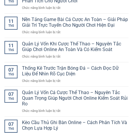
Phân Tích Cho Người Chơi
an
Th5
cá
Trải
toàn
ở
Chức năng bình luận bị tắt
cược
Nghiệm
cho
Kèo
đa
Kèo
người
Tỷ
Nền Tảng Game Bài Cá Cược An Toàn – Giải Pháp
thiết
Nhanh
11
chơi
Số
bị
Giải Trí Trực Tuyến Cho Người Chơi Hiện Đại
Và
Việt
Th5
Chính
–
Linh
ở
Chức năng bình luận bị tắt
Xác
Trải
Hoạt
Nền
Bóng
nghiệm
Tảng
Quản Lý Vốn Khi Cược Thể Thao – Nguyên Tắc
Đá
linh
11
Game
Online
Giúp Chơi Online An Toàn Và Có Kiểm Soát
hoạt
Th5
Bài
Và
cho
ở
Chức năng bình luận bị tắt
Cá
Cách
người
Quản
Cược
Phân
chơi
Lý
Thống Kê Trước Trận Bóng Đá – Cách Đọc Dữ
An
Tích
07
hiện
Vốn
Toàn
Liệu Để Nhìn Rõ Cục Diện
Cho
đại
Th5
Khi
–
Người
ở
Chức năng bình luận bị tắt
Cược
Giải
Chơi
Thống
Thể
Pháp
Kê
Quản Lý Vốn Cá Cược Thể Thao – Nguyên Tắc
Thao
Giải
07
Trước
–
Quan Trọng Giúp Người Chơi Online Kiểm Soát Rủi
Trí
Th5
Trận
Nguyên
Trực
Ro
Bóng
Tắc
Tuyến
ở
Chức năng bình luận bị tắt
Đá
Giúp
Cho
Quản
–
Chơi
Người
Lý
Cách
Kèo Cầu Thủ Ghi Bàn Online – Cách Phân Tích Và
Online
Chơi
07
Vốn
Đọc
An
Chọn Lựa Hợp Lý
Hiện
Th5
Cá
Dữ
Toàn
Đại