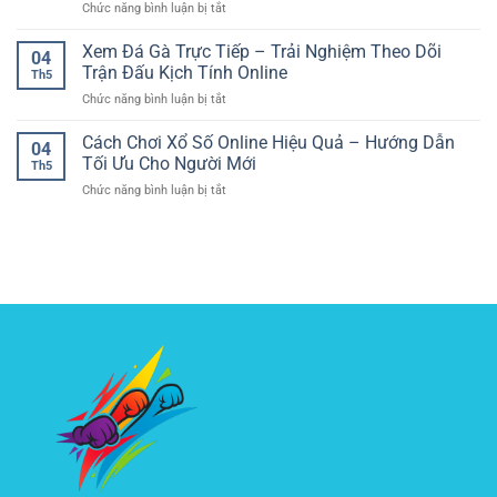
ở
Chức năng bình luận bị tắt
Cược
Liệu
Và
Kèo
Thể
Để
Có
Cầu
Xem Đá Gà Trực Tiếp – Trải Nghiệm Theo Dõi
Thao
Nhìn
Kiểm
04
Thủ
–
Rõ
Trận Đấu Kịch Tính Online
Soát
Th5
Ghi
Nguyên
Cục
ở
Chức năng bình luận bị tắt
Bàn
Tắc
Diện
Xem
Online
Quan
Đá
Cách Chơi Xổ Số Online Hiệu Quả – Hướng Dẫn
–
Trọng
04
Gà
Cách
Tối Ưu Cho Người Mới
Giúp
Th5
Trực
Phân
Người
ở
Chức năng bình luận bị tắt
Tiếp
Tích
Chơi
Cách
–
Và
Online
Chơi
Trải
Chọn
Kiểm
Xổ
Nghiệm
Lựa
Soát
Số
Theo
Hợp
Rủi
Online
Dõi
Lý
Ro
Hiệu
Trận
Quả
Đấu
–
Kịch
Hướng
Tính
Dẫn
Online
Tối
Ưu
Cho
Người
Mới