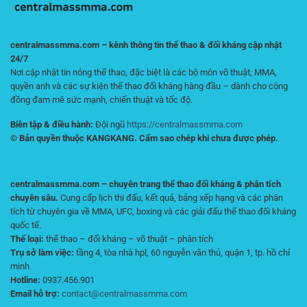
centralmassmma.com – kênh thông tin thể thao & đối kháng cập nhật
24/7
Nơi cập nhật tin nóng thể thao, đặc biệt là các bộ môn võ thuật, MMA,
quyền anh và các sự kiện thể thao đối kháng hàng đầu – dành cho cộng
đồng đam mê sức mạnh, chiến thuật và tốc độ.
Biên tập & điều hành:
Đội ngũ
https://centralmassmma.com
© Bản quyền thuộc KANGKANG. Cấm sao chép khi chưa được phép.
centralmassmma.com – chuyên trang thể thao đối kháng & phân tích
chuyên sâu.
Cung cấp lịch thi đấu, kết quả, bảng xếp hạng và các phân
tích từ chuyên gia về MMA, UFC, boxing và các giải đấu thể thao đối kháng
quốc tế.
Thể loại:
thể thao – đối kháng – võ thuật – phân tích
Trụ sở làm việc:
tầng 4, tòa nhà hpl, 60 nguyễn văn thủ, quận 1, tp. hồ chí
minh
Hotline:
0937.456.901
Email hỗ trợ:
contact@centralmassmma.com