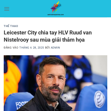
Bỏ
qua
nội
dung
THỂ THAO
Leicester City chia tay HLV Ruud van
Nistelrooy sau mùa giải thảm họa
ĐĂNG VÀO
THÁNG 6 28, 2025
BỞI
ADMIN