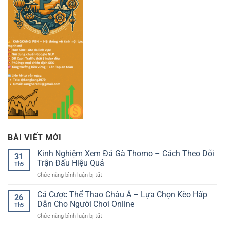
BÀI VIẾT MỚI
Kinh Nghiệm Xem Đá Gà Thomo – Cách Theo Dõi
31
Trận Đấu Hiệu Quả
Th5
ở
Chức năng bình luận bị tắt
Kinh
Nghiệm
Cá Cược Thể Thao Châu Á – Lựa Chọn Kèo Hấp
26
Xem
Dẫn Cho Người Chơi Online
Th5
Đá
ở
Chức năng bình luận bị tắt
Gà
Cá