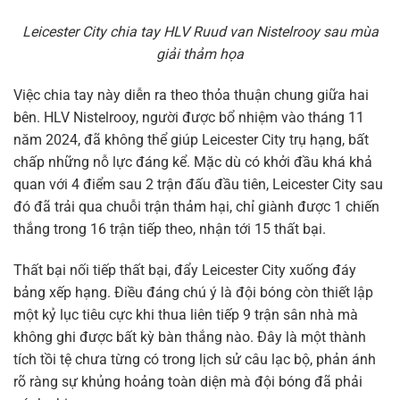
Leicester City chia tay HLV Ruud van Nistelrooy sau mùa
giải thảm họa
Việc chia tay này diễn ra theo thỏa thuận chung giữa hai
bên. HLV Nistelrooy, người được bổ nhiệm vào tháng 11
năm 2024, đã không thể giúp Leicester City trụ hạng, bất
chấp những nỗ lực đáng kể. Mặc dù có khởi đầu khá khả
quan với 4 điểm sau 2 trận đấu đầu tiên, Leicester City sau
đó đã trải qua chuỗi trận thảm hại, chỉ giành được 1 chiến
thắng trong 16 trận tiếp theo, nhận tới 15 thất bại.
Thất bại nối tiếp thất bại, đẩy Leicester City xuống đáy
bảng xếp hạng. Điều đáng chú ý là đội bóng còn thiết lập
một kỷ lục tiêu cực khi thua liên tiếp 9 trận sân nhà mà
không ghi được bất kỳ bàn thắng nào. Đây là một thành
tích tồi tệ chưa từng có trong lịch sử câu lạc bộ, phản ánh
rõ ràng sự khủng hoảng toàn diện mà đội bóng đã phải