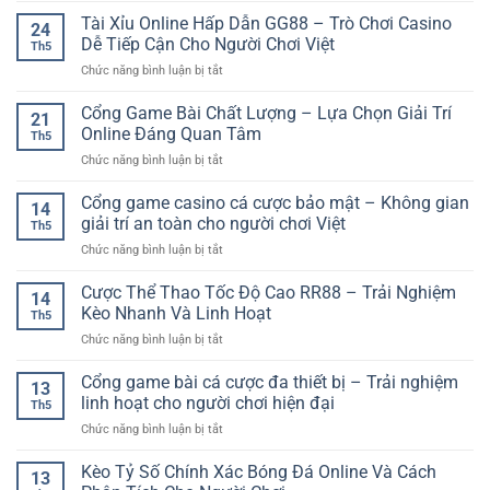
Thomo
Cược
Tài Xỉu Online Hấp Dẫn GG88 – Trò Chơi Casino
–
24
Thể
Cách
Dễ Tiếp Cận Cho Người Chơi Việt
Th5
Thao
Theo
ở
Chức năng bình luận bị tắt
Châu
Dõi
Tài
Á
Trận
Xỉu
Cổng Game Bài Chất Lượng – Lựa Chọn Giải Trí
–
Đấu
21
Online
Lựa
Online Đáng Quan Tâm
Hiệu
Th5
Hấp
Chọn
Quả
ở
Chức năng bình luận bị tắt
Dẫn
Kèo
Cổng
GG88
Hấp
Game
Cổng game casino cá cược bảo mật – Không gian
–
Dẫn
14
Bài
Trò
giải trí an toàn cho người chơi Việt
Cho
Th5
Chất
Chơi
Người
ở
Chức năng bình luận bị tắt
Lượng
Casino
Chơi
Cổng
–
Dễ
Online
game
Cược Thể Thao Tốc Độ Cao RR88 – Trải Nghiệm
Lựa
Tiếp
14
casino
Chọn
Kèo Nhanh Và Linh Hoạt
Cận
Th5
cá
Giải
Cho
ở
Chức năng bình luận bị tắt
cược
Trí
Người
Cược
bảo
Online
Chơi
Thể
Cổng game bài cá cược đa thiết bị – Trải nghiệm
mật
Đáng
13
Việt
Thao
–
linh hoạt cho người chơi hiện đại
Quan
Th5
Tốc
Không
Tâm
ở
Chức năng bình luận bị tắt
Độ
gian
Cổng
Cao
giải
game
Kèo Tỷ Số Chính Xác Bóng Đá Online Và Cách
RR88
trí
13
bài
–