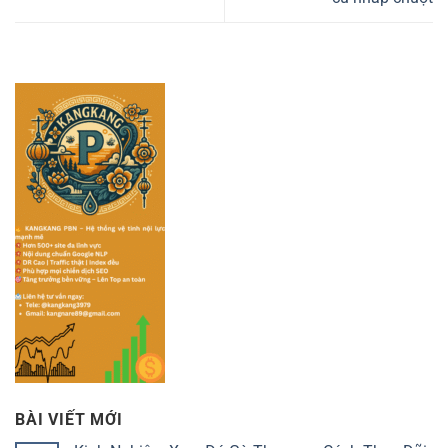
BÀI VIẾT MỚI