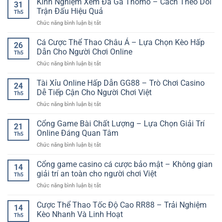
Kinh Nghiệm Xem Đá Gà Thomo – Cách Theo Dõi
31
Trận Đấu Hiệu Quả
Th5
ở
Chức năng bình luận bị tắt
Kinh
Nghiệm
Cá Cược Thể Thao Châu Á – Lựa Chọn Kèo Hấp
26
Xem
Dẫn Cho Người Chơi Online
Th5
Đá
ở
Chức năng bình luận bị tắt
Gà
Cá
Thomo
Cược
Tài Xỉu Online Hấp Dẫn GG88 – Trò Chơi Casino
–
24
Thể
Cách
Dễ Tiếp Cận Cho Người Chơi Việt
Th5
Thao
Theo
ở
Chức năng bình luận bị tắt
Châu
Dõi
Tài
Á
Trận
Xỉu
Cổng Game Bài Chất Lượng – Lựa Chọn Giải Trí
–
Đấu
21
Online
Lựa
Online Đáng Quan Tâm
Hiệu
Th5
Hấp
Chọn
Quả
ở
Chức năng bình luận bị tắt
Dẫn
Kèo
Cổng
GG88
Hấp
Game
Cổng game casino cá cược bảo mật – Không gian
–
Dẫn
14
Bài
Trò
giải trí an toàn cho người chơi Việt
Cho
Th5
Chất
Chơi
Người
ở
Chức năng bình luận bị tắt
Lượng
Casino
Chơi
Cổng
–
Dễ
Online
game
Cược Thể Thao Tốc Độ Cao RR88 – Trải Nghiệm
Lựa
Tiếp
14
casino
Chọn
Kèo Nhanh Và Linh Hoạt
Cận
Th5
cá
Giải
Cho