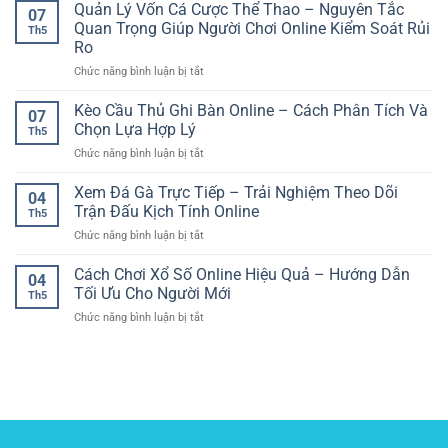
Kê
Quản Lý Vốn Cá Cược Thể Thao – Nguyên Tắc
Thao
Giải
07
Trước
–
Quan Trọng Giúp Người Chơi Online Kiểm Soát Rủi
Trí
Th5
Trận
Nguyên
Trực
Ro
Bóng
Tắc
Tuyến
ở
Chức năng bình luận bị tắt
Đá
Giúp
Cho
Quản
–
Chơi
Người
Lý
Cách
Kèo Cầu Thủ Ghi Bàn Online – Cách Phân Tích Và
Online
Chơi
07
Vốn
Đọc
An
Chọn Lựa Hợp Lý
Hiện
Th5
Cá
Dữ
Toàn
Đại
ở
Chức năng bình luận bị tắt
Cược
Liệu
Và
Kèo
Thể
Để
Có
Cầu
Xem Đá Gà Trực Tiếp – Trải Nghiệm Theo Dõi
Thao
Nhìn
Kiểm
04
Thủ
–
Rõ
Trận Đấu Kịch Tính Online
Soát
Th5
Ghi
Nguyên
Cục
ở
Chức năng bình luận bị tắt
Bàn
Tắc
Diện
Xem
Online
Quan
Đá
Cách Chơi Xổ Số Online Hiệu Quả – Hướng Dẫn
–
Trọng
04
Gà
Cách
Tối Ưu Cho Người Mới
Giúp
Th5
Trực
Phân
Người
ở
Chức năng bình luận bị tắt
Tiếp
Tích
Chơi
Cách
–
Và
Online
Chơi
Trải
Chọn
Kiểm
Xổ
Nghiệm
Lựa
Soát
Số
Theo
Hợp
Rủi
Online
Dõi
Lý
Ro
Hiệu
Trận
Quả
Đấu