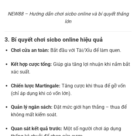
NEW88 – Hướng dẫn chơi sicbo online và bí quyết thắng
lớn
3. Bí quyết chơi sicbo online hiệu quả
Chơi cửa an toàn:
Bắt đầu với Tài/Xỉu để làm quen.
Kết hợp cược tổng:
Giúp gia tăng lợi nhuận khi nắm bắt
xác suất.
Chiến lược Martingale:
Tăng cược khi thua để gỡ vốn
(chỉ áp dụng khi có vốn lớn).
Quản lý ngân sách:
Đặt mức giới hạn thắng – thua để
không mất kiểm soát.
Quan sát kết quả trước:
Một số người chơi áp dụng