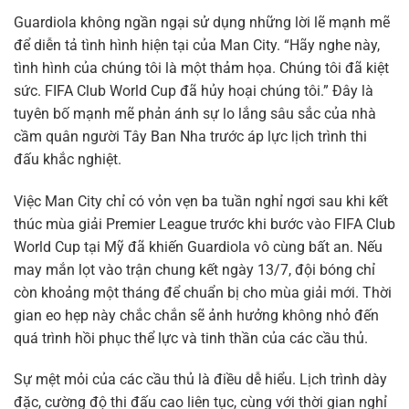
Guardiola không ngần ngại sử dụng những lời lẽ mạnh mẽ
để diễn tả tình hình hiện tại của Man City. “Hãy nghe này,
tình hình của chúng tôi là một thảm họa. Chúng tôi đã kiệt
sức. FIFA Club World Cup đã hủy hoại chúng tôi.” Đây là
tuyên bố mạnh mẽ phản ánh sự lo lắng sâu sắc của nhà
cầm quân người Tây Ban Nha trước áp lực lịch trình thi
đấu khắc nghiệt.
Việc Man City chỉ có vỏn vẹn ba tuần nghỉ ngơi sau khi kết
thúc mùa giải Premier League trước khi bước vào FIFA Club
World Cup tại Mỹ đã khiến Guardiola vô cùng bất an. Nếu
may mắn lọt vào trận chung kết ngày 13/7, đội bóng chỉ
còn khoảng một tháng để chuẩn bị cho mùa giải mới. Thời
gian eo hẹp này chắc chắn sẽ ảnh hưởng không nhỏ đến
quá trình hồi phục thể lực và tinh thần của các cầu thủ.
Sự mệt mỏi của các cầu thủ là điều dễ hiểu. Lịch trình dày
đặc, cường độ thi đấu cao liên tục, cùng với thời gian nghỉ