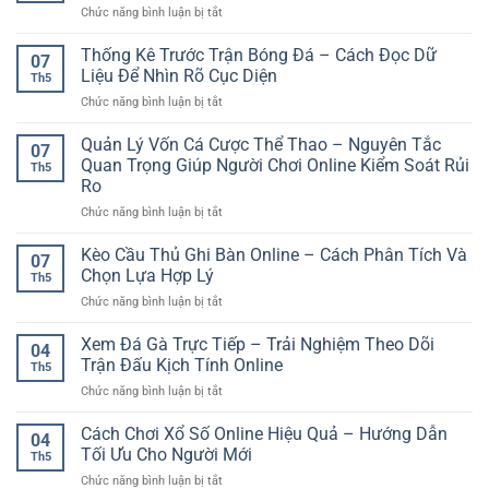
cho
ở
Chức năng bình luận bị tắt
Cá
Cách
người
Quản
Cược
Phân
chơi
Lý
Thống Kê Trước Trận Bóng Đá – Cách Đọc Dữ
An
Tích
07
hiện
Vốn
Toàn
Liệu Để Nhìn Rõ Cục Diện
Cho
đại
Th5
Khi
–
Người
ở
Chức năng bình luận bị tắt
Cược
Giải
Chơi
Thống
Thể
Pháp
Kê
Quản Lý Vốn Cá Cược Thể Thao – Nguyên Tắc
Thao
Giải
07
Trước
–
Quan Trọng Giúp Người Chơi Online Kiểm Soát Rủi
Trí
Th5
Trận
Nguyên
Trực
Ro
Bóng
Tắc
Tuyến
ở
Chức năng bình luận bị tắt
Đá
Giúp
Cho
Quản
–
Chơi
Người
Lý
Cách
Kèo Cầu Thủ Ghi Bàn Online – Cách Phân Tích Và
Online
Chơi
07
Vốn
Đọc
An
Chọn Lựa Hợp Lý
Hiện
Th5
Cá
Dữ
Toàn
Đại
ở
Chức năng bình luận bị tắt
Cược
Liệu
Và
Kèo
Thể
Để
Có
Cầu
Xem Đá Gà Trực Tiếp – Trải Nghiệm Theo Dõi
Thao
Nhìn
Kiểm
04
Thủ
–
Rõ
Trận Đấu Kịch Tính Online
Soát
Th5
Ghi
Nguyên
Cục
ở
Chức năng bình luận bị tắt
Bàn
Tắc
Diện
Xem
Online
Quan
Đá
Cách Chơi Xổ Số Online Hiệu Quả – Hướng Dẫn
–
Trọng
04
Gà
Cách
Tối Ưu Cho Người Mới
Giúp
Th5
Trực
Phân
Người
ở
Chức năng bình luận bị tắt
Tiếp
Tích