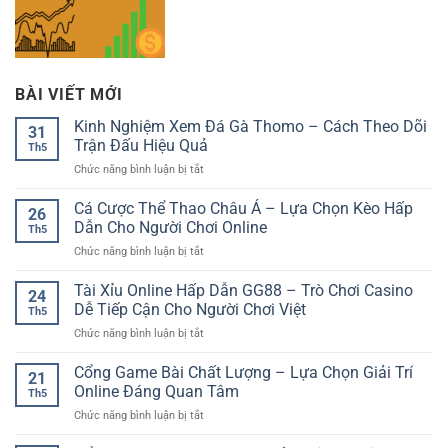
BÀI VIẾT MỚI
Kinh Nghiệm Xem Đá Gà Thomo – Cách Theo Dõi
31
Trận Đấu Hiệu Quả
Th5
ở
Chức năng bình luận bị tắt
Kinh
Nghiệm
Cá Cược Thể Thao Châu Á – Lựa Chọn Kèo Hấp
26
Xem
Dẫn Cho Người Chơi Online
Th5
Đá
ở
Chức năng bình luận bị tắt
Gà
Cá
Thomo
Cược
Tài Xỉu Online Hấp Dẫn GG88 – Trò Chơi Casino
–
24
Thể
Cách
Dễ Tiếp Cận Cho Người Chơi Việt
Th5
Thao
Theo
ở
Chức năng bình luận bị tắt
Châu
Dõi
Tài
Á
Trận
Xỉu
Cổng Game Bài Chất Lượng – Lựa Chọn Giải Trí
–
Đấu
21
Online
Lựa
Online Đáng Quan Tâm
Hiệu
Th5
Hấp
Chọn
Quả
ở
Chức năng bình luận bị tắt
Dẫn
Kèo
Cổng
GG88
Hấp