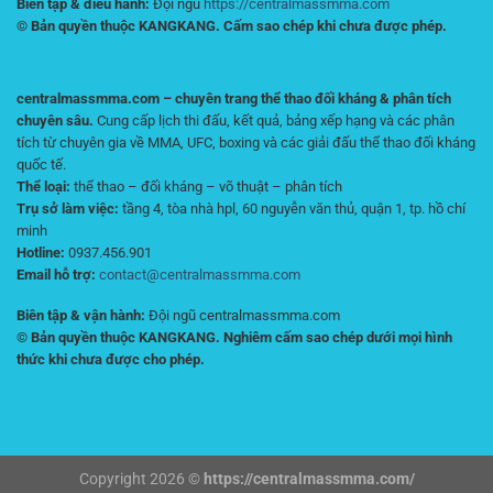
Biên tập & điều hành:
Đội ngũ
https://centralmassmma.com
© Bản quyền thuộc KANGKANG. Cấm sao chép khi chưa được phép.
centralmassmma.com – chuyên trang thể thao đối kháng & phân tích
chuyên sâu.
Cung cấp lịch thi đấu, kết quả, bảng xếp hạng và các phân
tích từ chuyên gia về MMA, UFC, boxing và các giải đấu thể thao đối kháng
quốc tế.
Thể loại:
thể thao – đối kháng – võ thuật – phân tích
Trụ sở làm việc:
tầng 4, tòa nhà hpl, 60 nguyễn văn thủ, quận 1, tp. hồ chí
minh
Hotline:
0937.456.901
Email hỗ trợ:
contact@centralmassmma.com
Biên tập & vận hành:
Đội ngũ centralmassmma.com
© Bản quyền thuộc KANGKANG. Nghiêm cấm sao chép dưới mọi hình
thức khi chưa được cho phép.
Copyright 2026 ©
https://centralmassmma.com/