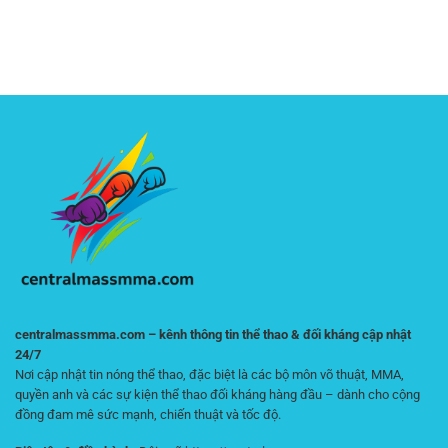
Chơi
Cách
–
Và
Online
Chơi
Trải
Chọn
Kiểm
Xổ
Nghiệm
Lựa
Soát
Số
Theo
Hợp
Rủi
Online
Dõi
Lý
Ro
Hiệu
Trận
Quả
Đấu
–
Kịch
Hướng
Tính
Dẫn
Online
Tối
Ưu
Cho
Người
Mới
centralmassmma.com – kênh thông tin thể thao & đối kháng cập nhật
24/7
Nơi cập nhật tin nóng thể thao, đặc biệt là các bộ môn võ thuật, MMA,
quyền anh và các sự kiện thể thao đối kháng hàng đầu – dành cho cộng
đồng đam mê sức mạnh, chiến thuật và tốc độ.