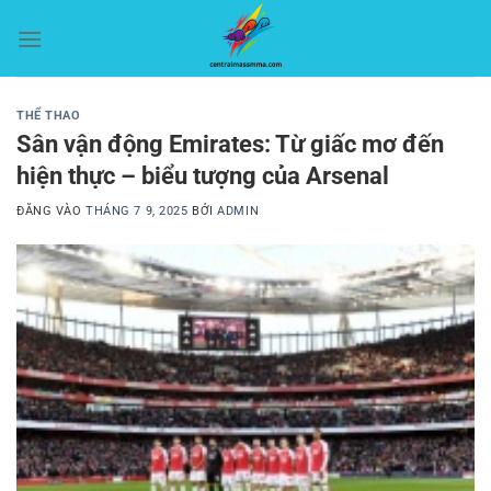
Bỏ
qua
nội
dung
THỂ THAO
Sân vận động Emirates: Từ giấc mơ đến
hiện thực – biểu tượng của Arsenal
ĐĂNG VÀO
THÁNG 7 9, 2025
BỞI
ADMIN