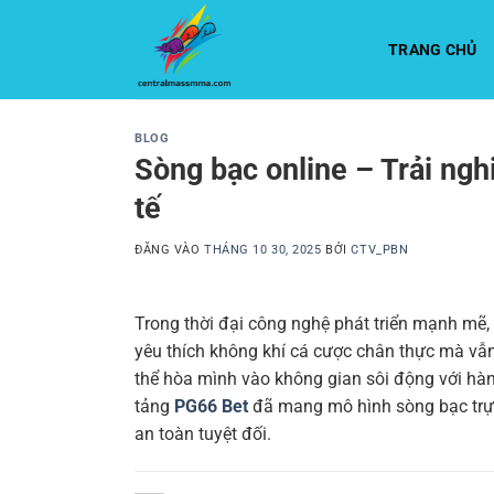
Bỏ
qua
TRANG CHỦ
nội
dung
BLOG
Sòng bạc online – Trải ng
tế
ĐĂNG VÀO
THÁNG 10 30, 2025
BỞI
CTV_PBN
Trong thời đại công nghệ phát triển mạnh mẽ,
yêu thích không khí cá cược chân thực mà vẫ
thể hòa mình vào không gian sôi động với hàng
tảng
PG66 Bet
đã mang mô hình sòng bạc trực
an toàn tuyệt đối.