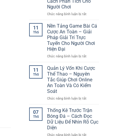
Cách Phân Tích Cho
Nhanh
cược
Người Chơi
Và
đa
Linh
thiết
ở
Chức năng bình luận bị tắt
Hoạt
bị
Kèo
–
Tỷ
Nền Tảng Game Bài Cá
11
Trải
Số
Cược An Toàn – Giải
Th5
nghiệm
Chính
Pháp Giải Trí Trực
linh
Xác
Tuyến Cho Người Chơi
hoạt
Bóng
Hiện Đại
cho
Đá
người
Online
ở
Chức năng bình luận bị tắt
chơi
Và
Nền
hiện
Cách
Tảng
Quản Lý Vốn Khi Cược
11
đại
Phân
Game
Thể Thao – Nguyên
Th5
Tích
Bài
Tắc Giúp Chơi Online
Cho
Cá
An Toàn Và Có Kiểm
Người
Cược
Soát
Chơi
An
Toàn
ở
Chức năng bình luận bị tắt
–
Quản
Giải
Lý
Thống Kê Trước Trận
07
Pháp
Vốn
Bóng Đá – Cách Đọc
Th5
Giải
Khi
Dữ Liệu Để Nhìn Rõ Cục
Trí
Cược
Diện
Trực
Thể
Tuyến
Thao
ở
Chức năng bình luận bị tắt