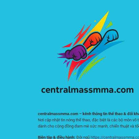
centralmassmma.com – kênh thông tin thể thao & đối kh
Nơi cập nhật tin nóng thể thao, đặc biệt là các bộ môn v
dành cho cộng đồng đam mê sức mạnh, chiến thuật và tố
Biên tập & điều hành:
Đội ngũ
https://centralmassmma.c