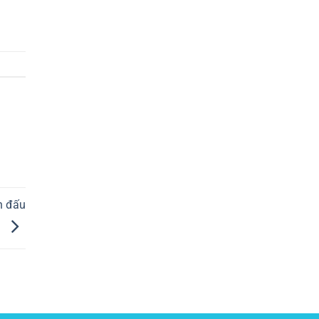
n đấu
y