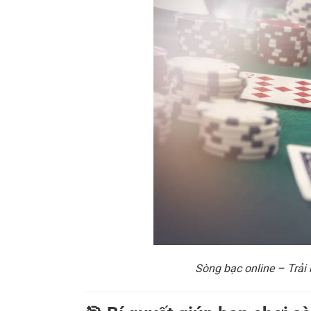
Sòng bạc online – Trải