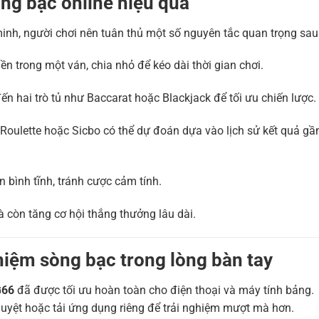
òng bạc online hiệu quả
inh, người chơi nên tuân thủ một số nguyên tắc quan trọng sau
ền trong một ván, chia nhỏ để kéo dài thời gian chơi.
n hai trò tủ như Baccarat hoặc Blackjack để tối ưu chiến lược.
Roulette hoặc Sicbo có thể dự đoán dựa vào lịch sử kết quả gầ
bình tĩnh, tránh cược cảm tính.
 còn tăng cơ hội thắng thưởng lâu dài.
hiệm sòng bạc trong lòng bàn tay
G66
đã được tối ưu hoàn toàn cho điện thoại và máy tính bảng.
h duyệt hoặc tải ứng dụng riêng để trải nghiệm mượt mà hơn.