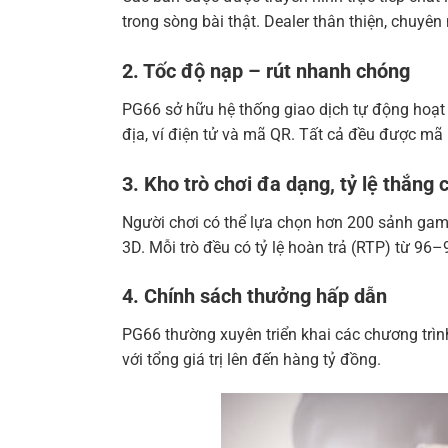
trong sòng bài thật. Dealer thân thiện, chuyên 
2. Tốc độ nạp – rút nhanh chóng
PG66 sở hữu hệ thống giao dịch tự động hoạt
địa, ví điện tử và mã QR. Tất cả đều được mã 
3. Kho trò chơi đa dạng, tỷ lệ thắng 
Người chơi có thể lựa chọn hơn 200 sảnh game
3D. Mỗi trò đều có tỷ lệ hoàn trả (RTP) từ 96
4. Chính sách thưởng hấp dẫn
PG66 thường xuyên triển khai các chương trìn
với tổng giá trị lên đến hàng tỷ đồng.