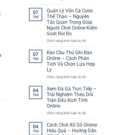
Cho
–
Thống
Người
Nguyên
Kê
Quản Lý Vốn Cá Cược
07
Chơi
:
Tắc
Trước
Thể Thao – Nguyên
Th5
Hiện
Giúp
Trận
Tắc Quan Trọng Giúp
Đại
Chơi
Bóng
Người Chơi Online Kiểm
Online
Đá
Soát Rủi Ro
An
–
Toàn
Cách
ở
Chức năng bình luận bị tắt
Và
Đọc
Quản
Có
Dữ
Lý
Kèo Cầu Thủ Ghi Bàn
07
n
Kiểm
Liệu
Vốn
Online – Cách Phân
Th5
Soát
Để
Cá
Tích Và Chọn Lựa Hợp
Nhìn
Cược
Lý
Rõ
Thể
Cục
Thao
ở
Chức năng bình luận bị tắt
Diện
–
Kèo
Nguyên
Cầu
Xem Đá Gà Trực Tiếp –
04
Tắc
Thủ
Trải Nghiệm Theo Dõi
Th5
Quan
Ghi
Trận Đấu Kịch Tính
Trọng
Bàn
Online
Giúp
Online
Người
–
ở
Chức năng bình luận bị tắt
Chơi
Cách
Xem
Online
Phân
Đá
Cách Chơi Xổ Số Online
04
Kiểm
Tích
Gà
Hiệu Quả – Hướng Dẫn
Th5
Soát
Và
Trực