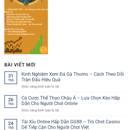
BÀI VIẾT MỚI
Kinh Nghiệm Xem Đá Gà Thomo – Cách Theo Dõi
31
Trận Đấu Hiệu Quả
Th5
ở
Chức năng bình luận bị tắt
Kinh
Nghiệm
Cá Cược Thể Thao Châu Á – Lựa Chọn Kèo Hấp
26
Xem
Dẫn Cho Người Chơi Online
Th5
Đá
ở
Chức năng bình luận bị tắt
Gà
Cá
Thomo
Cược
Tài Xỉu Online Hấp Dẫn GG88 – Trò Chơi Casino
–
24
Thể
Cách
Dễ Tiếp Cận Cho Người Chơi Việt
Th5
Thao