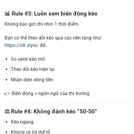
📊 Rule #3: Luôn xem biến động kèo
Không bao giờ chỉ nhìn 1 thời điểm.
Bạn có thể theo dõi kèo qua các nền tảng như
https://o8.style/
để:
So sánh kèo mở
Theo dõi kèo hiện tại
Nhận diện dòng tiền
👉 Biến động = ngôn ngữ của thị trường
⚖️ Rule #4: Không đánh kèo “50-50”
Kèo ngang
Không có lợi thế rõ