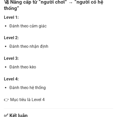
🚀 Nâng cấp từ “người chơi” → “người có hệ
thống”
Level 1:
Đánh theo cảm giác
Level 2:
Đánh theo nhận định
Level 3:
Đánh theo kèo
Level 4:
Đánh theo hệ thống
👉 Mục tiêu là Level 4
✅ Kết luận