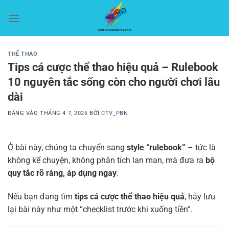
Bỏ
qua
nội
dung
THỂ THAO
Tips cá cược thể thao hiệu quả – Rulebook
10 nguyên tắc sống còn cho người chơi lâu
dài
ĐĂNG VÀO
THÁNG 4 7, 2026
BỞI
CTV_PBN
Ở bài này, chúng ta chuyển sang
style “rulebook”
– tức là
không kể chuyện, không phân tích lan man, mà đưa ra
bộ
quy tắc rõ ràng, áp dụng ngay
.
Nếu bạn đang tìm
tips cá cược thể thao hiệu quả
, hãy lưu
lại bài này như một “checklist trước khi xuống tiền”.