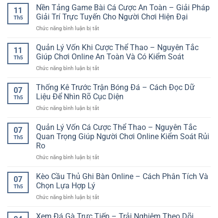
người
Tỷ
Nền Tảng Game Bài Cá Cược An Toàn – Giải Pháp
thiết
Nhanh
11
chơi
Số
bị
Giải Trí Trực Tuyến Cho Người Chơi Hiện Đại
Và
Việt
Th5
Chính
–
Linh
ở
Chức năng bình luận bị tắt
Xác
Trải
Hoạt
Nền
Bóng
nghiệm
Tảng
Quản Lý Vốn Khi Cược Thể Thao – Nguyên Tắc
Đá
linh
11
Game
Online
Giúp Chơi Online An Toàn Và Có Kiểm Soát
hoạt
Th5
Bài
Và
cho
ở
Chức năng bình luận bị tắt
Cá
Cách
người
Quản
Cược
Phân
chơi
Lý
Thống Kê Trước Trận Bóng Đá – Cách Đọc Dữ
An
Tích
07
hiện
Vốn
Toàn
Liệu Để Nhìn Rõ Cục Diện
Cho
đại
Th5
Khi
–
Người
ở
Chức năng bình luận bị tắt
Cược
Giải
Chơi
Thống
Thể
Pháp
Kê
Quản Lý Vốn Cá Cược Thể Thao – Nguyên Tắc
Thao
Giải
07
Trước
–
Quan Trọng Giúp Người Chơi Online Kiểm Soát Rủi
Trí
Th5
Trận
Nguyên
Trực
Ro
Bóng
Tắc
Tuyến
ở
Chức năng bình luận bị tắt
Đá
Giúp
Cho
Quản
–
Chơi
Người
Lý
Cách
Kèo Cầu Thủ Ghi Bàn Online – Cách Phân Tích Và
Online
Chơi
07
Vốn
Đọc
An
Chọn Lựa Hợp Lý
Hiện
Th5
Cá
Dữ
Toàn
Đại
ở
Chức năng bình luận bị tắt
Cược
Liệu
Và
Kèo
Thể
Để
Có
Cầu
Xem Đá Gà Trực Tiếp – Trải Nghiệm Theo Dõi
Thao
Nhìn
Kiểm