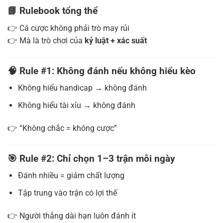
📘 Rulebook tổng thể
👉 Cá cược không phải trò may rủi
👉 Mà là trò chơi của
kỷ luật + xác suất
🧠 Rule #1: Không đánh nếu không hiểu kèo
Không hiểu handicap → không đánh
Không hiểu tài xỉu → không đánh
👉 “Không chắc = không cược”
🎯 Rule #2: Chỉ chọn 1–3 trận mỗi ngày
Đánh nhiều = giảm chất lượng
Tập trung vào trận có lợi thế
👉 Người thắng dài hạn luôn đánh ít