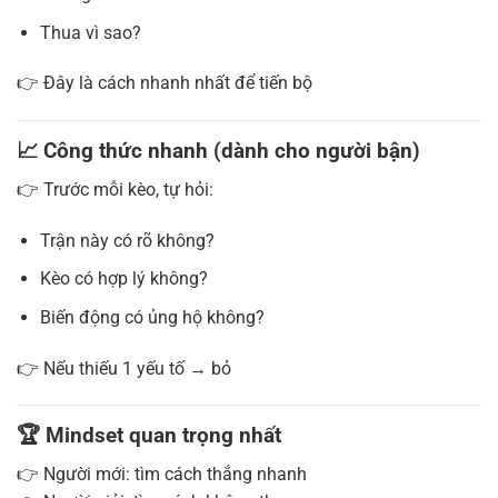
Thua vì sao?
👉 Đây là cách nhanh nhất để tiến bộ
📈 Công thức nhanh (dành cho người bận)
👉 Trước mỗi kèo, tự hỏi:
Trận này có rõ không?
Kèo có hợp lý không?
Biến động có ủng hộ không?
👉 Nếu thiếu 1 yếu tố → bỏ
🏆 Mindset quan trọng nhất
👉 Người mới: tìm cách thắng nhanh