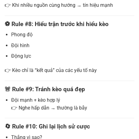
👉 Khi nhiều nguồn cùng hướng → tín hiệu mạnh
⚽ Rule #8: Hiểu trận trước khi hiểu kèo
Phong độ
Đội hình
Động lực
👉 Kèo chỉ là “kết quả” của các yếu tố này
🚨 Rule #9: Tránh kèo quá đẹp
Đội mạnh + kèo hợp lý
👉 Nghe hấp dẫn → thường là bẫy
🔄 Rule #10: Ghi lại lịch sử cược
Thắng vì sao?